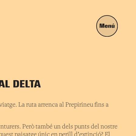
AL DELTA
tge. La ruta arrenca al Prepirineu fins a
venturers. Però també un dels punts del nostre
uest paisatge únic en perill d’extinció? El