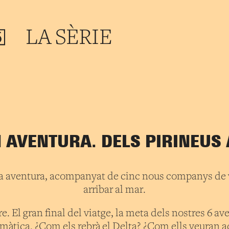
LA SÈRIE
 AVENTURA. DELS PIRINEUS 
 aventura, acompanyat de cinc nous companys de via
arribar al mar.
re. El gran final del viatge, la meta dels nostres 6 a
imàtica. ¿Com els rebrà el Delta? ¿Com ells veuran aq