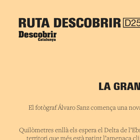
LA GRAN
El fotògraf Álvaro Sanz comença una nova
Quilòmetres enllà els espera el Delta de l’Eb
territori que més està patint l’amenaça cl