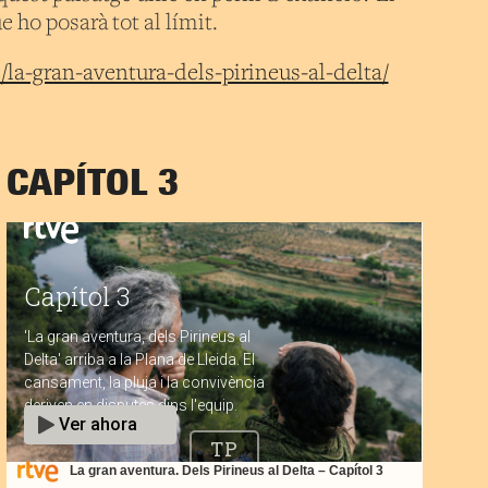
 ho posarà tot al límit.
s/la-gran-aventura-dels-pirineus-al-delta/
CAPÍTOL 3
La gran aventura. Dels Pirineus al Delta – Capítol 3