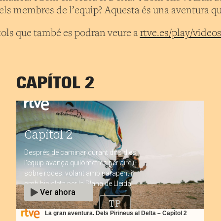
dels membres de l’equip? Aquesta és una aventura que
tols que també es podran veure a
rtve.es/play/video
CAPÍTOL 2
La gran aventura. Dels Pirineus al Delta – Capítol 2