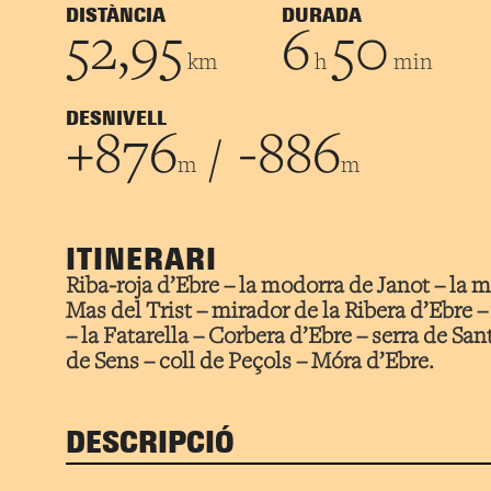
DISTÀNCIA
DURADA
52,95
6
50
km
h
min
DESNIVELL
+876
-886
/
m
m
ITINERARI
Riba-roja d’Ebre – la modorra de Janot – la m
Mas del Trist – mirador de la Ribera d’Ebre 
– la Fatarella – Corbera d’Ebre – serra de Sa
de Sens – coll de Peçols – Móra d’Ebre.
DESCRIPCIÓ