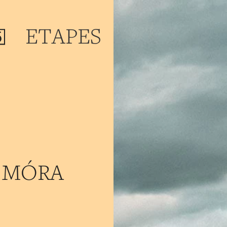
ETAPES
– MÓRA